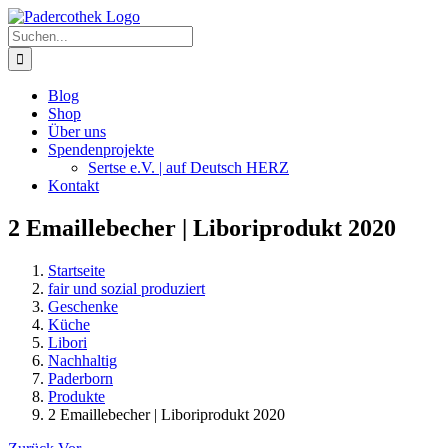
Zum
Inhalt
Suche
springen
nach:
Blog
Shop
Über uns
Spendenprojekte
Sertse e.V. | auf Deutsch HERZ
Kontakt
2 Emaillebecher | Liboriprodukt 2020
Startseite
fair und sozial produziert
Geschenke
Küche
Libori
Nachhaltig
Paderborn
Produkte
2 Emaillebecher | Liboriprodukt 2020