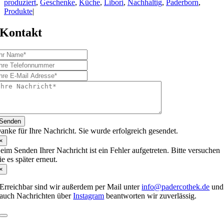
produziert
,
Geschenke
,
Küche
,
Libori
,
Nachhaltig
,
Paderborn
,
Produkte
|
Kontakt
Senden
anke für Ihre Nachricht. Sie wurde erfolgreich gesendet.
×
eim Senden Ihrer Nachricht ist ein Fehler aufgetreten. Bitte versuchen
ie es später erneut.
×
Erreichbar sind wir außerdem per Mail unter
info@padercothek.de
und
auch Nachrichten über
Instagram
beantworten wir zuverlässig.
Toggle