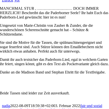
Zurück
Vor
MANCHMAL STUR , ……………………… DOCH IMMER
HERZLICH! Beschreibt das die Paderborner Seele? Ihr habt Euch das
Paderborn-Lied gewünscht: hier ist es nun!
Umgesetzt von Marie-Christin von Zauber & Zunder, die die
wunderschönen Scherenschnitte gemacht hat – Schütze &
Schützendame.
Sie sind die Motive für die Tassen, die spülmaschinengeeignet und
sogar feuerfest sind. Auch Stürze können den Emaillebechern nicht
wirklich etwas anhaben. Perfekt auch für unterwegs.
Damit ihr auch textsicher das Paderborn-Lied, egal in welchem Garten
ihr feiert, singen könnt, gibt es den Text als Pocketvariante gleich dazu.
Danke an die Madison Band und Stephan Ehritt für die Textfreigabe.
Beide Tassen sind leider zur Zeit ausverkauft.
nadia
2022-08-09T18:59:38+02:00
3. Februar 2022
|
fair und sozial