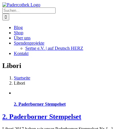
Zum
Inhalt
Suche
springen
nach:
Blog
Shop
Über uns
Spendenprojekte
Sertse e.V. | auf Deutsch HERZ
Kontakt
Libori
Startseite
Libori
2. Paderborner Stempelset
2. Paderborner Stempelset
Libori 2017 haben wir unser Paderborner Stempelset Nr. [...]