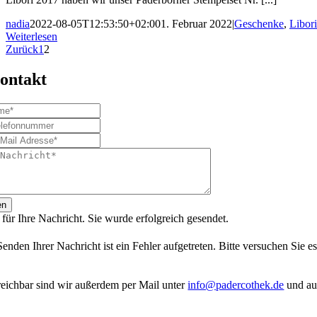
nadia
2022-08-05T12:53:50+02:00
1. Februar 2022
|
Geschenke
,
Libori
Weiterlesen
Zurück
1
2
ontakt
en
für Ihre Nachricht. Sie wurde erfolgreich gesendet.
enden Ihrer Nachricht ist ein Fehler aufgetreten. Bitte versuchen Sie es
reichbar sind wir außerdem per Mail unter
info@padercothek.de
und au